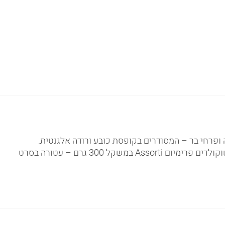
 ופרחי בר – המסודרים בקופסת כובע ורודה אלגנטית.
לצד הזר: בלון “It’s a Girl” חגיגי, שלושה בלונים ורודים, דובי ממולא חמוד בחולצה ורודה עם הכיתוב “It’s a Girl”, וקופסת שוקולדים פרימיום Assorti במשקל 300 גרם – עטורה בסרט