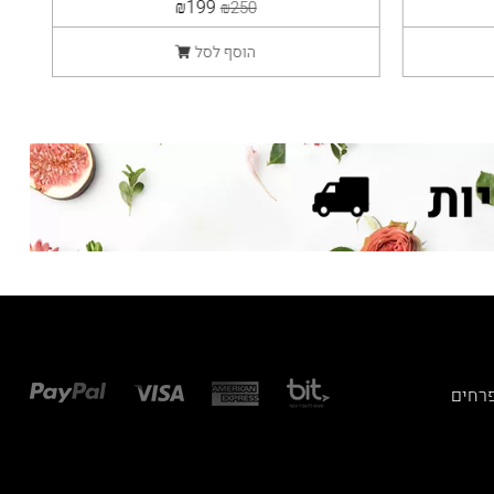
₪199
₪250
הוסף לסל
פרחים