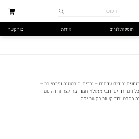
תוספות לזרים
אודות
צור קשר
ים ורודים עדינים – ורדים, הורטנזיה ופרחי בר –
נטית. לצד הזר: בלון “It’s a Girl” חגיגי, שלושה בלונים ורודים, דובי ממולא חמוד בחולצה ורודה עם