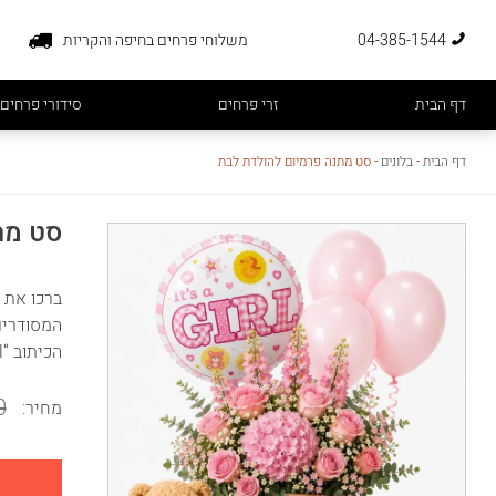
04-385-1544
משלוחי פרחים בחיפה והקריות
דף הבית
זרי פרחים
סידורי פרחים
דף הבית
-
בלונים
-
סט מתנה פרמיום להולדת לבת
סט מת
ברכו את 
הכיתוב “It’s a Girl”, וקופסת שוקולדים פרימיום Assorti במשקל 300 גרם – עטורה בסרט ורוד קשור בקשר יפה.
0
מחיר: