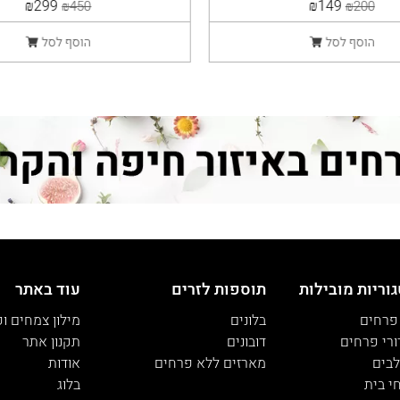
יוקרתית
₪299
₪149
₪450
₪200
הוסף לסל
הוסף לסל
וריות מובילות
תוספות לזרים
עוד באתר
 פרחים
בלונים
מילון צמחים ו
ורי פרחים
דובונים
תקנון אתר
בים
מארזים ללא פרחים
אודות
י בית
בלוג