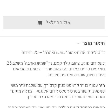
'אזל מהמלאי'
תיאור מוצר
זר טוליפים אדום-צהוב “שמש ואהבה” – 25 יחידות
כשאדום פוגש צהוב, נולד קסם. זר “שמש ואהבה” משלב 25
טוליפים טריים באדום עז וצהוב זוהר – צבעים שמביאים
איתם חיות, שמחה ואנרגיה חיובית.
הזר עטוף בנייר קראפט בגוון קרם רך, עם שכבת נייר משי
פנימית, וקשור בסרט אטלס אדום אלגנטי – מראה מוקפד
ומתנה שמרגישה יוקרתית כבר מהרגע הראשון.
מתאים במיוחד ל: יום הולדת, יום נישואין, יום האהבה, מתנה