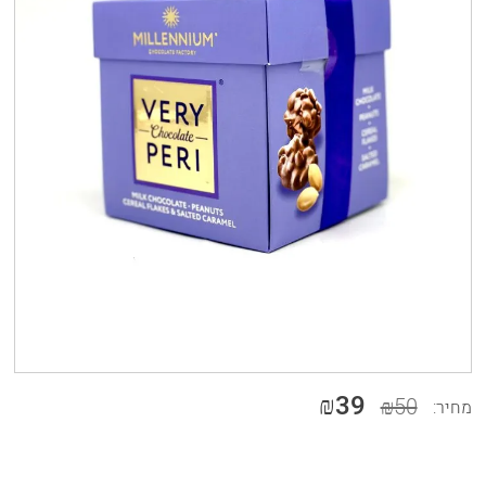
₪39
₪50
מחיר: