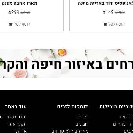
נופסיס ורוד באריזת מתנה
מארז אהבה מפנק
יוקרתית
₪299
₪149
₪450
₪200
הוסף לסל
הוסף לסל
וריות מובילות
תוספות לזרים
עוד באתר
 פרחים
בלונים
מילון צמחים ו
ורי פרחים
דובונים
תקנון אתר
בים
מארזים ללא פרחים
אודות