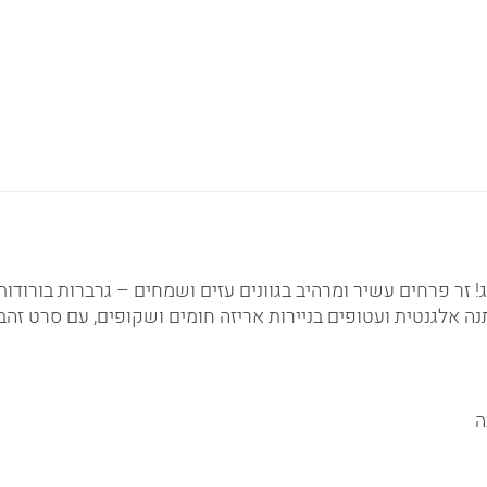
 פרחים עשיר ומרהיב בגוונים עזים ושמחים – גרברות בורודות, לב
נה אלגנטית ועטופים בניירות אריזה חומים ושקופים, עם סרט זהב
ה