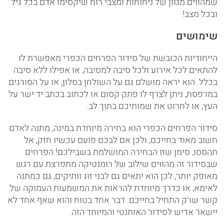
שמהווים מגוון של ניחוחות ומצבי רוח שיקסימו אדם בכל גיל
ובכל מצב!
שימושים
הייחודיות הכובשת של סידור הפרחים הכפרי מאפשרת לו
להתאים לכל אירוע ולכל סיבה למסיבה, או אפילו ללא סיבה
בכלל. הוא יראה מושלם גם על השולחן בסלון, או על הסורגים
במרפסת, ניתן לצרף לו פתק קסום או לכתוב בכתב יד ישר על
העץ, או לחרוט את שמותיכם בתוך לב.
סידור הפרחים הכפרי הוא בחירה מיוחדת במינה, מתנה לאדם
חשוב מאוד בחייכם, ולכן אם לבכם פועם עכשיו חזק, אל
תהססו, סימן שזו הבחירה המושלמת בשבילכם! הפרחים
שבסידור זה מהווים שילוב של רומנטיקה מתפרצת עם רגש
מאופק יותר, לכן הוא יתאים גם לבני זוג וותיקים, גם כמתנה
לאימא, או כדרך מיוחדת להראות את המשמעות העמוקה של
קשר שרק התחיל בחייכם. דבר אחד בטוח והוא שאף אחד לא
יישאר אדיש לסידור האותנטי והמיוחד הזה.