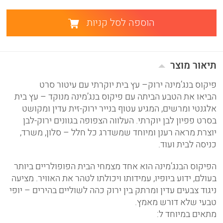
הוספה לסל קניות
תיאור מוצר
פיקוס בנג’מינה ירוק– עץ בית יוקרתי עם עיטור סרט
הביאו את הטבע הביתה עם פיקוס בנג’מינה מנוקד – עץ בית
אלגנטי ומרשים, המגיע עטוף בנייר ירוק-זית עדין ומקושט
בסרט פפיון לבן יוקרתי. העלווה הצפופה בגוונים ירוק-לבן
יוצרת מראה רענן ומיוחד שמשדרג כל חלל – סלון, משרד,
כניסה לבית ועוד.
הפיקוס הבנג’מינה הוא אחד מצמחי הבית הפופולריים ביותר
בעולם, ידוע ביופיו, עמידותו ויכולתו לטהר את האוויר. מציעה
ניגוד צבעים עדין ומרתק בין ירוק כהה לשוליים בהירים – יופי
טבעי שלא דורש מאמץ.
מתאים במיוחד ל: