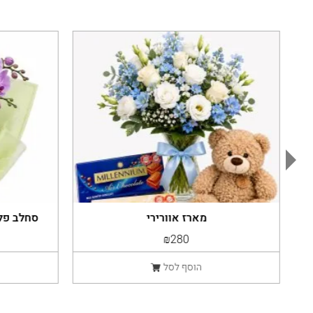
מארז אוורירי
סחלב פלא
₪280
הוסף לסל