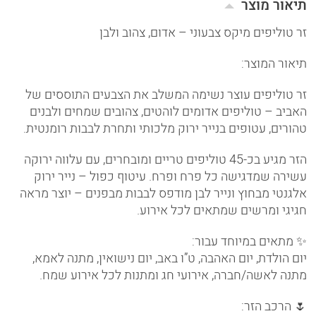
תיאור מוצר
זר טוליפים מיקס צבעוני – אדום, צהוב ולבן
תיאור המוצר:
זר טוליפים עוצר נשימה המשלב את הצבעים התוססים של
האביב – טוליפים אדומים לוהטים, צהובים שמחים ולבנים
טהורים, עטופים בנייר ירוק מלכותי ותחרת לבבות רומנטית.
הזר מגיע בכ-45 טוליפים טריים ומובחרים, עם עלווה ירוקה
עשירה שמדגישה כל פרח ופרח. עיטוף כפול – נייר ירוק
אלגנטי מבחוץ ונייר לבן מודפס לבבות מבפנים – יוצר מראה
חגיגי ומרשים שמתאים לכל אירוע.
✨ מתאים במיוחד עבור:
יום הולדת, יום האהבה, ט”ו באב, יום נישואין, מתנה לאמא,
מתנה לאשה/חברה, אירועי חג ומתנות לכל אירוע שמח.
🌷 הרכב הזר: