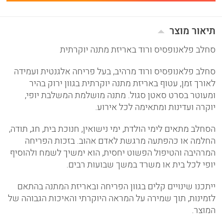
תיאור מוצר
סחלב פלאנופסיס ורוד באריזת מתנה יוקרתית
סחלב פלאנופסיס ורוד מרהיב, בעל פריחה אלגנטית ועמידה
לאורך זמן, עטוף באריזת מתנה יוקרתית בגוון ירוק בהיר
ומעוטר בסרט סאטן סגול. מתנה מושלמת המשלבת יופי,
יוקרה ועדינות ומתאימה לכל אירוע.
הסחלב מתאים לימי הולדת, ימי נישואין, חנוכת בית, חג, תודה,
החלמה או כהפתעה מרגשת לאדם אהוב. בזכות הפריחה
המרהיבה והטיפול הפשוט יחסית, הוא ימשיך לשמח ולהוסיף
יופי לכל בית או משרד במשך שבועות רבים.
ייתכנו שינויים קלים בגוון הפריחה ובאריזת המתנה בהתאם
לזמינות, תוך שמירה על המראה היוקרתי והאיכות הגבוהה של
המוצר.