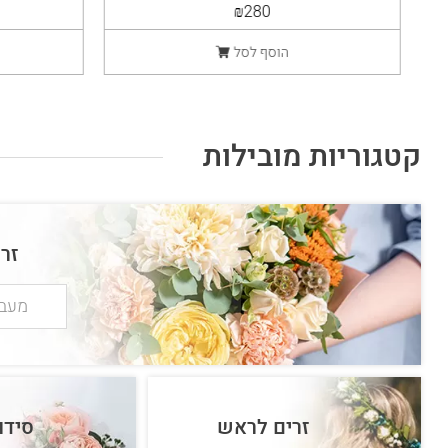
₪280
הוסף לסל
קטגוריות מובילות
זר
מעבר
זרים לראש
סידו