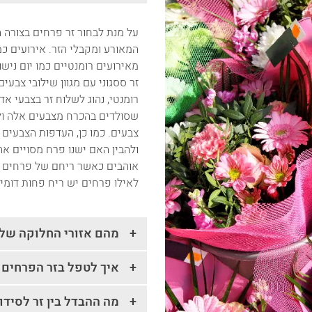
על מנת לבחור זר פרחים בצורה 
המאורע ומקבלי הזר. אירועים כמ
מאירועים רומנטיים כמו יום נישו
זר ססגוני עם מגוון שילובי צב
רומנטי, נהוג לשלוח זר בצבעי אדו
שסולדים בהכרח מצבעים אלה ולכ
צבעים. כמו כן, העדפות הצבעים
ולהבין האם ישנו פרח מסויים א
אוהבים כאשר ריחם של פרחים ני
לאילו פרחים יש ריח פחות דומינ
מהם אזורי החלוקה של
איך לטפל בזר הפרחים 
מה ההבדל בין זר לסידו