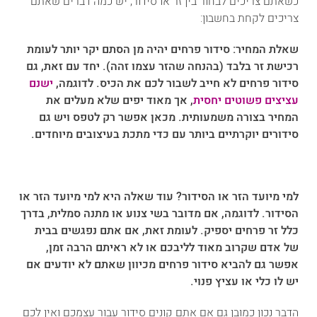
כשאתם צריכים לבחור בין זר או סידור, יש כמה דברים שאתם
צריכים לקחת בחשבון:
שאלת המחיר:
סידור פרחים יהיה מן הסתם יקר יותר לעומת
רכישת זר בלבד (בהנחה שהזר עצמו זהה). יחד עם זאת, גם
סידור פרחים לא חייב לשבור לכם את הכיס. לדוגמה,
ישנם
עציצים פשוטים יחסית
, אך מאוד יפים שלא מעלים את
המחיר בצורה משמעותית. מכאן אפשר רק לטפס ויש גם
סידורים יוקרתיים ביותר עם כדי מתכת בעיצובים מיוחדים.
למי מיועד הזר או הסידור?
עוד שאלה היא למי מיועד הזר או
הסידור. לדוגמה, אם מדובר בשי צנוע או מתנה סמלית, בדרך
כלל זר פרחים יספיק. לעומת זאת, אם אתם נפגשים בבית
של אדם שקרוב מאוד לליבכם או לא ראיתם הרבה זמן,
אפשר גם להביא סידור פרחים מכיוון שאתם לא יודעים אם
יש לו כלי או עציץ פנוי.
הדבר נכון כמובן גם אם אתם קונים סידור עבור עצמכם ואין לכם