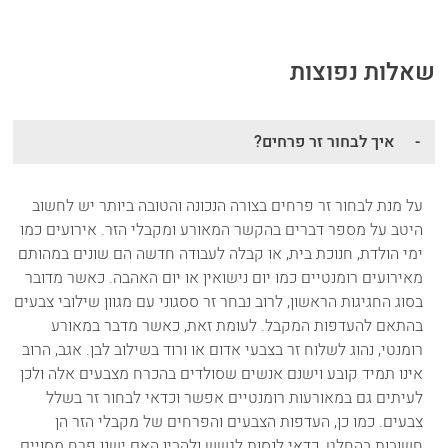
שאלות נפוצות
איך לבחור זר פרחים?
על מנת לבחור זר פרחים בצורה הנכונה והטובה ביותר יש לחשוב
היטב על מספר דברים בהקשר המאורע ומקבלי הזר. אירועים כמו
ימי הולדת, חנוכת בית, או קבלה לעבודה חדשה הם שונים במהותם
מאירועים רומנטיים כמו יום נישואין או יום האהבה. כאשר מדובר
בסוג החגיגות הראשון, לרוב נבחר זר ססגוני עם מגוון שילובי צבעים
בהתאם להעדפות המקבל. לעומת זאת, כאשר מדבר במאורע
רומנטי, נהוג לשלוח זר בצבעי אדום או ורוד בשילוב לבן. אגב, הרוב
אינו תמיד קובע וישנם אנשים שסולדים בהכרח מצבעים אלה ולכן
לעיתים גם במאורעות רומנטיים אפשר וכדאי לבחור זר בשלל
צבעים. כמו כן, העדפות הצבעים והפרחים של מקבלי הזר הן
חשובות בהחלט, כדאי לנסות לגשש ולהבין האם ישנו פרח מסויים