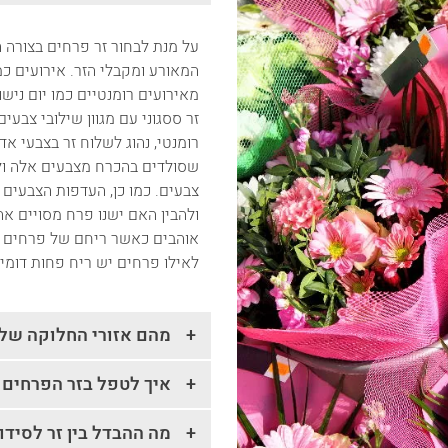
על מנת לבחור זר פרחים בצורה 
המאורע ומקבלי הזר. אירועים כמ
מאירועים רומנטיים כמו יום נישו
זר ססגוני עם מגוון שילובי צב
רומנטי, נהוג לשלוח זר בצבעי אדו
שסולדים בהכרח מצבעים אלה ולכ
צבעים. כמו כן, העדפות הצבעים
ולהבין האם ישנו פרח מסויים א
אוהבים כאשר ריחם של פרחים ני
לאילו פרחים יש ריח פחות דומינ
מהם אזורי החלוקה של
איך לטפל בזר הפרחים 
מה ההבדל בין זר לסידו