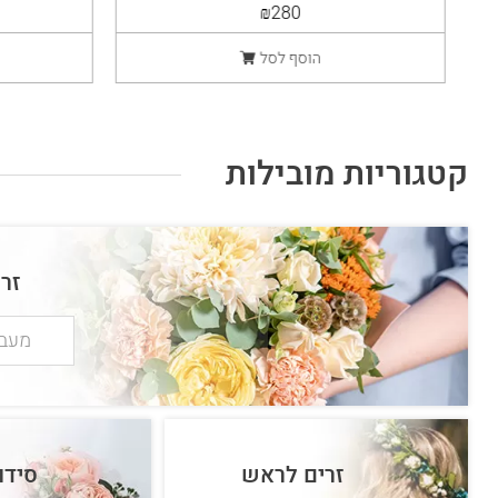
₪280
הוסף לסל
קטגוריות מובילות
זר
מעבר
זרים לראש
סידו